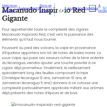
Sélection
Blog et
À
Recherche
Événements
Humidor
Cadeaux
Macanudo Inspirado Red
actuelle
photos
prop
Gigante
Pour appréhender toute la complexité des cigares
Macanudo Inspirado Red, c’est vers la puissance des
éléments qu’il faut nous tourner.
Poussant au pied des volcans, la cape en provenance
d’Equateur apportera son lot de notes de baies noires. La
sous-cape, qui puise ses saveurs riches de la terre ardente
du Nicaragua, viendra ajouter une touche poivrée à ce
cigare déjà prometteur. Finalement, le vieillissement
spécialement long des feuilles composant la tripe
(Ometepe Nicaragua 12 ans, Jamastran 10 ans, et
Jamastran Nicaragua 5 ans) donnera à ce colosse une
complexité particulièrement appréciée mêlant aux arômes
déjà présents des notes d’épices et de bois.