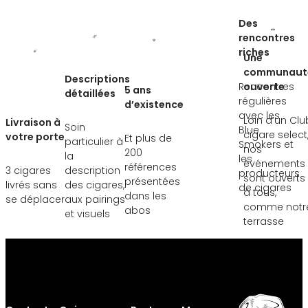
Des
rencontres
riches
Une
communaut
Descriptions
Rencontres
ouverte
5 ans
détaillées
régulières
d’existence
avec les
Loin d’un Clu
Livraison à
Soin
Blue
cigare select
votre porte
Et plus de
particulier à
Smokers et
nos
200
la
les
événements
références
3 cigares
description
producteurs
sont ouverts
présentées
livrés sans
des cigares,
de cigares
à tous,
dans les
se déplacer
aux pairings
comme notr
abos
et visuels
terrasse