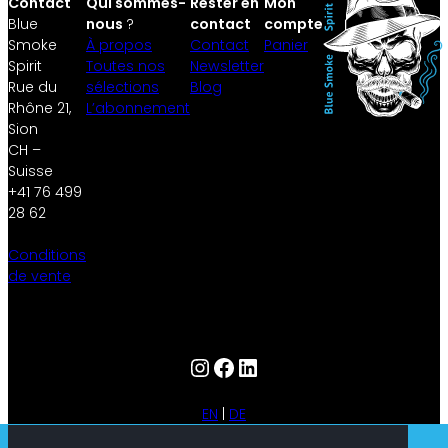
Contact
Qui sommes-
Rester en
Mon
Blue
nous
?
contact
compte
Smoke
À propos
Contact
Panier
Spirit
Toutes nos
Newsletter
Rue du
sélections
Blog
Rhône 21,
L’abonnement
Sion
CH –
Suisse
+41 76 499
28 62
Conditions
de vente
Instagram
Facebook
LinkedIn
EN
DE
S’abonner