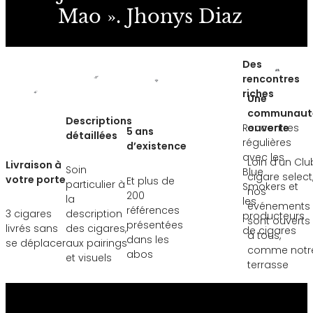
Mao ». Jhonys Diaz
Des
rencontres
riches
Une
communaut
Descriptions
Rencontres
ouverte
5 ans
détaillées
régulières
d’existence
avec les
Loin d’un Clu
Livraison à
Soin
Blue
cigare select
votre porte
Et plus de
particulier à
Smokers et
nos
200
la
les
événements
références
3 cigares
description
producteurs
sont ouverts
présentées
livrés sans
des cigares,
de cigares
à tous,
dans les
se déplacer
aux pairings
comme notr
abos
et visuels
terrasse