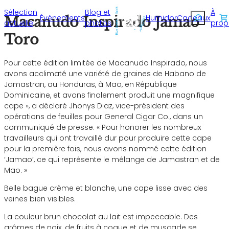
Sélection
Blog et
À
Recherche
Événements
Humidor
Cadeaux
Macanudo Inspirado Jamao
actuelle
photos
prop
Toro
Pour cette édition limitée de Macanudo Inspirado, nous
avons acclimaté une variété de graines de Habano de
Jamastran, au Honduras, à Mao, en République
Dominicaine, et avons finalement produit une magnifique
cape », a déclaré Jhonys Diaz, vice-président des
opérations de feuilles pour General Cigar Co., dans un
communiqué de presse. « Pour honorer les nombreux
travailleurs qui ont travaillé dur pour produire cette cape
pour la première fois, nous avons nommé cette édition
‘Jamao’, ce qui représente le mélange de Jamastran et de
Mao. »
Belle bague crème et blanche, une cape lisse avec des
veines bien visibles.
La couleur brun chocolat au lait est impeccable. Des
arômes de noix, de fruits à coque et de muscade se