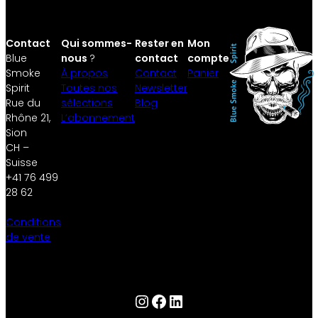
Contact
Qui sommes-
Rester en
Mon
Blue
nous
?
contact
compte
Smoke
À propos
Contact
Panier
Spirit
Toutes nos
Newsletter
Rue du
sélections
Blog
Rhône 21,
L’abonnement
Sion
CH –
Suisse
+41 76 499
28 62
Conditions
de vente
Instagram
Facebook
LinkedIn