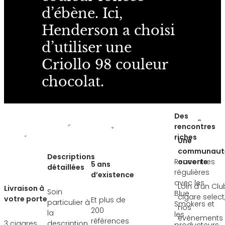
d’ébène. Ici,
Henderson a choisi
d’utiliser une
Criollo 98 couleur
chocolat.
Des
rencontres
riches
Une
communaut
Descriptions
Rencontres
ouverte
5 ans
détaillées
régulières
d’existence
avec les
Loin d’un Clu
Livraison à
Soin
Blue
cigare select
votre porte
Et plus de
particulier à
Smokers et
nos
200
la
les
événements
références
3 cigares
description