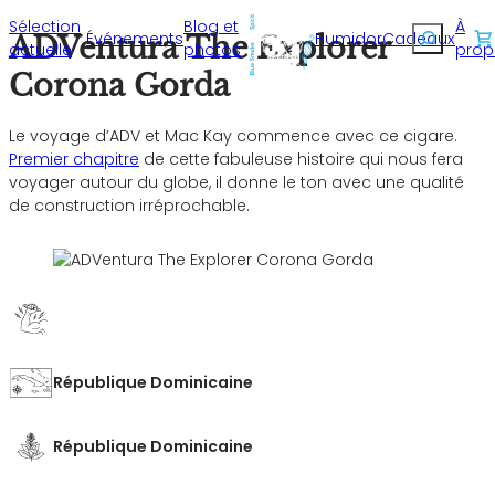
Sélection
Blog et
À
Recherche
Événements
Humidor
Cadeaux
ADVentura The Explorer
actuelle
photos
prop
Corona Gorda
Le voyage d’ADV et Mac Kay commence avec ce cigare.
Premier chapitre
de cette fabuleuse histoire qui nous fera
voyager autour du globe, il donne le ton avec une qualité
de construction irréprochable.
République Dominicaine
République Dominicaine