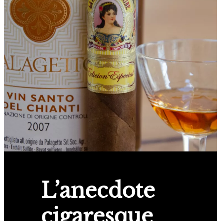
L’anecdote
cigaresque