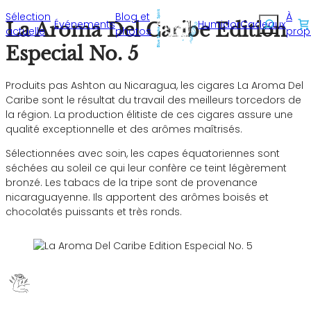
Sélection
Blog et
À
Recherche
Événements
Humidor
Cadeaux
La Aroma Del Caribe Edition
actuelle
photos
prop
Especial No. 5
Produits pas Ashton au Nicaragua, les cigares La Aroma Del
Caribe sont le résultat du travail des meilleurs torcedors de
la région. La production élitiste de ces cigares assure une
qualité exceptionnelle et des arômes maîtrisés.
Sélectionnées avec soin, les capes équatoriennes sont
séchées au soleil ce qui leur confère ce teint légèrement
bronzé. Les tabacs de la tripe sont de provenance
nicaraguayenne. Ils apportent des arômes boisés et
chocolatés puissants et très ronds.