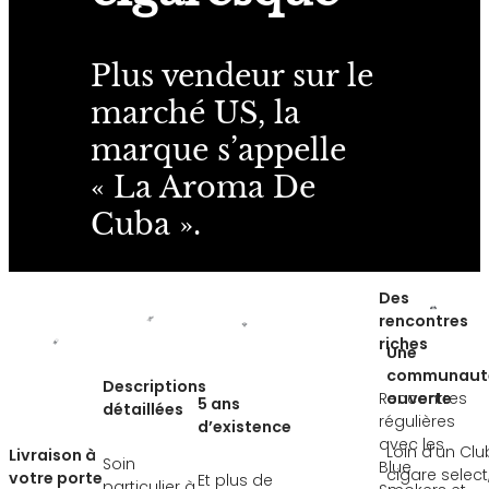
Plus vendeur sur le
marché US, la
marque s’appelle
« La Aroma De
Cuba ».
Des
rencontres
riches
Une
communaut
Descriptions
Rencontres
ouverte
5 ans
détaillées
régulières
d’existence
avec les
Loin d’un Clu
Livraison à
Soin
Blue
cigare select
votre porte
Et plus de
particulier à