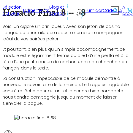
Sélection
Blog et
À
Recherche
Événements
Humidor
Cadeaux
Horacio Final 8 – 58
actuelle
photos
prop
Voici un cigare un brin joueur. Avec son jeton de casino
flanqué de deux ailes, ce robusto semble le compagnon
idéal de vos soirées poker.
Et pourtant, bien plus qu’un simple accompagnement, ce
module est élégamment fermé au pied d’une perilla et à la
tête d’une petite queue de cochon « cola de chancho » en
français dans le texte.
La construction impeccable de ce module démontre à
nouveau le savoir faire de la maison. Le tirage est agréable
sans être lâche pour autant et la cendre bien compacte
nous tiendra compagnie jusqu’au moment de laisser
s’envoler la bague.