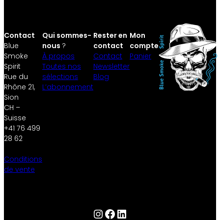
Contact
Qui sommes-
Rester en
Mon
Blue
nous
?
contact
compte
Smoke
À propos
Contact
Panier
Spirit
Toutes nos
Newsletter
Rue du
sélections
Blog
Rhône 21,
L’abonnement
Sion
CH –
Suisse
+41 76 499
28 62
Conditions
de vente
Instagram
Facebook
LinkedIn