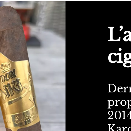
L’
ci
Der
pro
2014
Kare