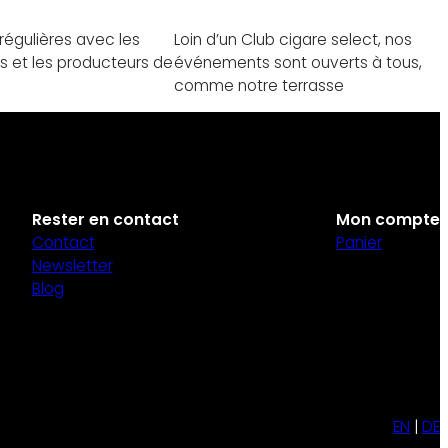
régulières avec les
Loin d’un Club cigare select, nos
s et les producteurs de
événements sont ouverts à tous,
comme notre terrasse
Rester en contact
Mon compte
Contact
Panier
Newsletter
Blog
EN
DE