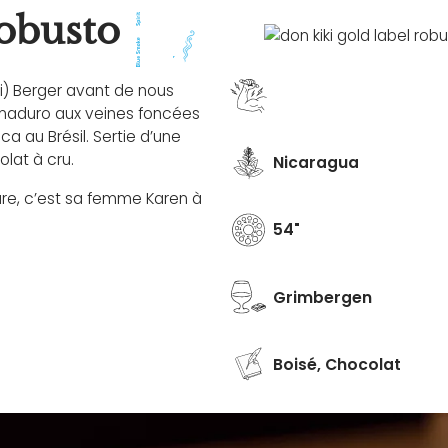
obusto
ki) Berger avant de nous
 maduro aux veines foncées
ca au Brésil. Sertie d’une
lat à cru.
Nicaragua
are, c’est sa femme Karen à
54
Grimbergen
Boisé, Chocolat