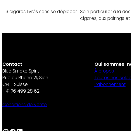
3 cigares livrés sans se déplacer
Soin particulier à la de
cigares, aux pairings et
Contact
Qui sommes-n
Blue Smoke Spirit
À propos
Rue du Rhône 21, Sion
Toutes nos sélec
CH – Suisse
L’abonnement
+41 76 499 28 62
Conditions de vente