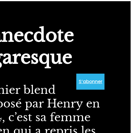
anecdote
garesque
S’abonner
nier blend
posé par Henry en
, c’est sa femme
n qui a repris les