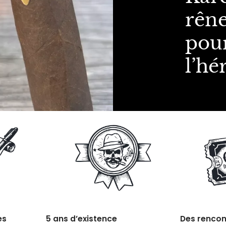
rêne
pou
l’hé
es
5 ans d’existence
Des rencon