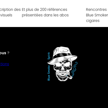
scription des
Et plus de 200 références
Rencontres 
 visuels
présentées dans les abos
Blue Smoker
cigares
ous
?
tions