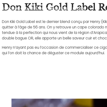
Don Kiki Gold Label R
Sélection actuelle
Événements
Blog et photos
Don Kiki Gold Label est le dernier blend conçu par Henry (Ki
quitter à l’âge de 56 ans. On y retrouve un cape colorado
tendue à la perfection qui nous vient de la région d’Arapica
double bague OR, elle apporte un belle saveur cuir et choco
Henry n’ayant pas eu l’occasion de commercialiser ce cig
qui l’on doit la chance de déguster ce module aujourd’hui.