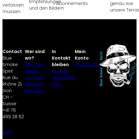
Empfehlungen
Abonnements
genau wie
verlassen
und den Bildern
unsere Terra
müssen
Contact
Wer sind
In
Mein
Blue
wir?
Kontakt
Konto
Smoke
Über uns
bleiben
Warenkorb
Spirit
Unsere
Kontakt
Rue du
gesamte
Newsletter
Rhône 21,
Auswahl
Blog
Sion
Das Abo
CH –
Suisse
+41 76
499 28 62
AGB