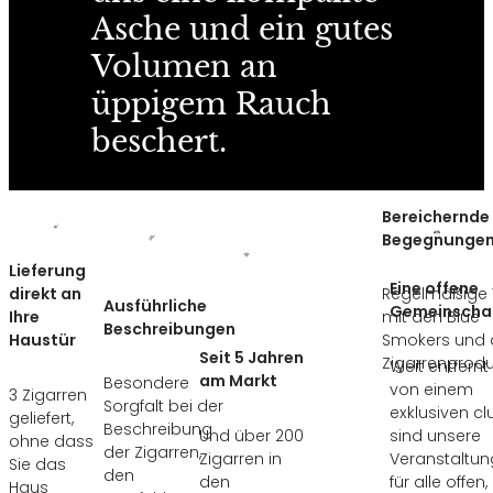
Asche und ein gutes
Volumen an
üppigem Rauch
beschert.
Bereichernde
Begegnunge
Lieferung
Eine offene
direkt an
Regelmäßige T
Ausführliche
Gemeinscha
Ihre
mit den Blue
Beschreibungen
Haustür
Smokers und 
Seit 5 Jahren
Zigarrenprod
Weit entfernt
am Markt
Besondere
von einem
3 Zigarren
Sorgfalt bei der
exklusiven cl
geliefert,
Beschreibung
Und über 200
sind unsere
ohne dass
der Zigarren,
Zigarren in
Veranstaltu
Sie das
den
den
für alle offen,
Haus