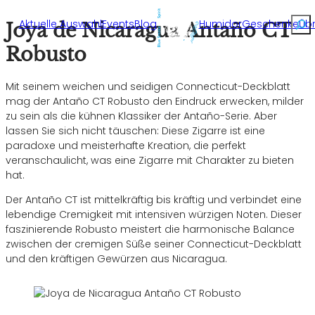
Rech
Aktuelle Auswahl
Events
Blog
Humidor
Geschenke
Üb
Joya de Nicaragua Antaño CT
Robusto
Mit seinem weichen und seidigen Connecticut-Deckblatt
mag der Antaño CT Robusto den Eindruck erwecken, milder
zu sein als die kühnen Klassiker der Antaño-Serie. Aber
lassen Sie sich nicht täuschen: Diese Zigarre ist eine
paradoxe und meisterhafte Kreation, die perfekt
veranschaulicht, was eine Zigarre mit Charakter zu bieten
hat.
Der Antaño CT ist mittelkräftig bis kräftig und verbindet eine
lebendige Cremigkeit mit intensiven würzigen Noten. Dieser
faszinierende Robusto meistert die harmonische Balance
zwischen der cremigen Süße seiner Connecticut-Deckblatt
und den kräftigen Gewürzen aus Nicaragua.