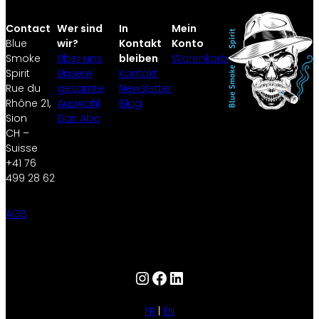
Contact
Wer sind
In
Mein
Blue
wir?
Kontakt
Konto
Smoke
Über uns
bleiben
Warenkorb
Spirit
Unsere
Kontakt
Rue du
gesamte
Newsletter
Rhône 21,
Auswahl
Blog
Sion
Das Abo
CH –
Suisse
+41 76
499 28 62
AGB
Instagram
Facebook
LinkedIn
FR
EN