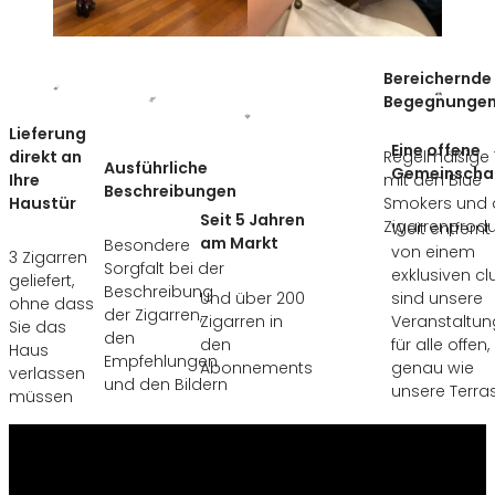
Bereichernde
Begegnunge
Lieferung
Eine offene
direkt an
Regelmäßige T
Ausführliche
Gemeinscha
Ihre
mit den Blue
Beschreibungen
Haustür
Smokers und 
Seit 5 Jahren
Zigarrenprod
Weit entfernt
am Markt
Besondere
von einem
3 Zigarren
Sorgfalt bei der
exklusiven cl
geliefert,
Beschreibung
Und über 200
sind unsere
ohne dass
der Zigarren,
Zigarren in
Veranstaltu
Sie das
den
den
für alle offen,
Haus
Empfehlungen
Abonnements
genau wie
verlassen
und den Bildern
unsere Terra
müssen