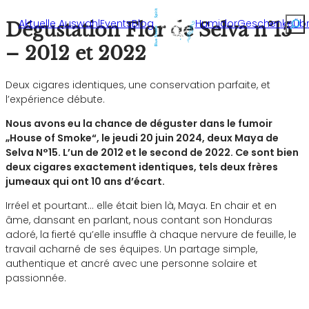
Rech
Aktuelle Auswahl
Events
Blog
Humidor
Geschenke
Üb
Dégustation Flor de Selva n°15
– 2012 et 2022
Deux cigares identiques, une conservation parfaite, et
l’expérience débute.
Nous avons eu la chance de déguster dans le fumoir
„House of Smoke“, le jeudi 20 juin 2024, deux Maya de
Selva N°15. L’un de 2012 et le second de 2022. Ce sont bien
deux cigares exactement identiques, tels deux frères
jumeaux qui ont 10 ans d’écart.
Irréel et pourtant… elle était bien là, Maya. En chair et en
âme, dansant en parlant, nous contant son Honduras
adoré, la fierté qu’elle insuffle à chaque nervure de feuille, le
travail acharné de ses équipes. Un partage simple,
authentique et ancré avec une personne solaire et
passionnée.