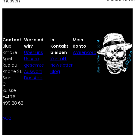
müssen
Contact
Wer sind
In
Mein
Blue
wir?
Kontakt
Konto
Smoke
Über uns
bleiben
Warenkorb
Spirit
Unsere
Kontakt
Rue du
gesamte
Newsletter
Rhône 21,
Auswahl
Blog
Sion
Das Abo
CH –
Suisse
+41 76
499 28 62
AGB