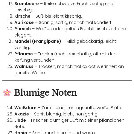
Brombeere
– Reife schwarze Frucht, saftig und
fleischig.
Kirsche
– Süß bis leicht kirschig.
Aprikose
– Sonnig, saftig, manchmal kandiert.
Pfirsich
– Weißes oder gelbes Fruchtfleisch, zart und
elegant.
Mandel (Frangipane)
– Mild, gebäckartig, leicht
vanillig.
Pflaume
– Trockenfrucht, reichhaltig, oft mit der
Reifung verbunden.
Walnuss
– Trocken, manchmal oxidativ, erinnert an
gereifte Weine.
Blumige Noten
Weißdorn
– Zarte, feine, frühlingshafte weiße Blüte.
Akazie
– Sanft blumig, leicht honigartig.
Linde
– Frischer, blumiger Duft mit einer pflanzlichen
Note.
Honig
– Sanft, rund, blumig und warm.