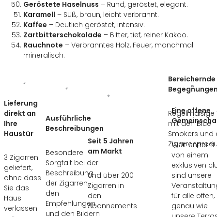
Geröstete Haselnuss
– Rund, geröstet, elegant.
Karamell
– Süß, braun, leicht verbrannt.
Kaffee
– Deutlich geröstet, intensiv.
Zartbitterschokolade
– Bitter, tief, reiner Kakao.
Rauchnote
– Verbranntes Holz, Feuer, manchmal
mineralisch.
Bereichernde
Begegnunge
Lieferung
Eine offene
direkt an
Regelmäßige T
Ausführliche
Gemeinscha
Ihre
mit den Blue
Beschreibungen
Haustür
Smokers und 
Seit 5 Jahren
Zigarrenprod
Weit entfernt
am Markt
Besondere
von einem
3 Zigarren
Sorgfalt bei der
exklusiven cl
geliefert,
Beschreibung
Und über 200
sind unsere
ohne dass
der Zigarren,
Zigarren in
Veranstaltu
Sie das
den
den
für alle offen,
Haus
Empfehlungen
Abonnements
genau wie
verlassen
und den Bildern
unsere Terra