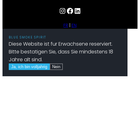
Instagram
Facebook
LinkedIn
FR
EN
BLUE SMOKE SPIRIT
Diese Website ist fur Erwachsene reserviert.
Bitte bestatigen Sie, dass Sie mindestens 18
Jahre alt sind.
Ja, ich bin volljahrig
Nein