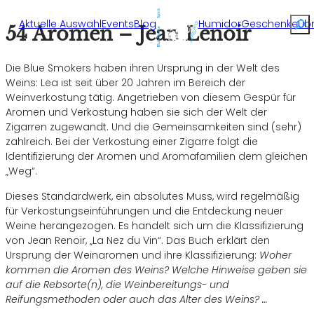
Rech
Aktuelle Auswahl
Events
Blog
Humidor
Geschenke
Üb
54 Aromen – Jean Lenoir
Die Blue Smokers haben ihren Ursprung in der Welt des
Weins: Lea ist seit über 20 Jahren im Bereich der
Weinverkostung tätig. Angetrieben von diesem Gespür für
Aromen und Verkostung haben sie sich der Welt der
Zigarren zugewandt. Und die Gemeinsamkeiten sind (sehr)
zahlreich. Bei der Verkostung einer Zigarre folgt die
Identifizierung der Aromen und Aromafamilien dem gleichen
„Weg“.
Dieses Standardwerk, ein absolutes Muss, wird regelmäßig
für Verkostungseinführungen und die Entdeckung neuer
Weine herangezogen. Es handelt sich um die Klassifizierung
von Jean Renoir, „La Nez du Vin“. Das Buch erklärt den
Ursprung der Weinaromen und ihre Klassifizierung:
Woher
kommen die Aromen des Weins? Welche Hinweise geben sie
auf die Rebsorte(n), die Weinbereitungs- und
Reifungsmethoden oder auch das Alter des Weins? …